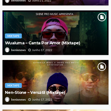
Julho 21, 2022
benixnews
MIXTAPE
Wualuma – Canta Por Amor (Mixtape)
Junho 17, 2022
benixnews
MIXTAPE
Nen-Stone – Versátil (Mixtape)
Junho 17, 2022
benixnews