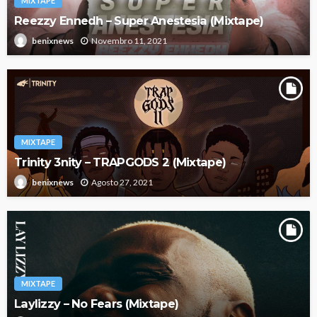
MIXTAPE
Reezzy Ennedh – Super Anestesia (Mixtape)
Novembro 11, 2021
benixnews
MIXTAPE
Trinity 3nity – TRAPGODS 2 (Mixtape)
Agosto 27, 2021
benixnews
MIXTAPE
Laylizzy – No Fears (Mixtape)