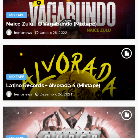
MIXTAPE
Naice Zulu – O Vagabundo (Mixtape)
Janeiro 28, 2022
benixnews
MIXTAPE
Latino Records – Alvorada 4 (Mixtape)
Dezembro 26, 2021
benixnews