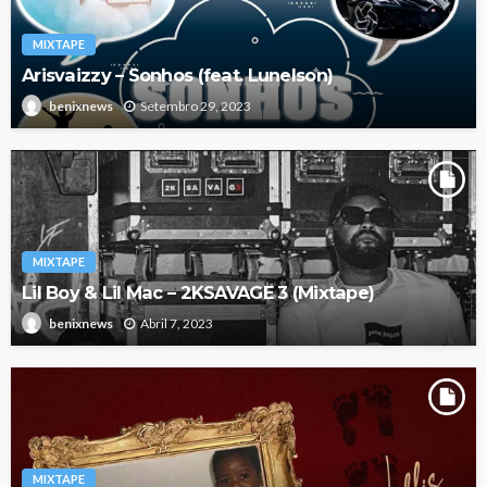
MIXTAPE
Arisvaizzy – Sonhos (feat. Lunelson)
Setembro 29, 2023
benixnews
MIXTAPE
Lil Boy & Lil Mac – 2KSAVAGE 3 (Mixtape)
Abril 7, 2023
benixnews
MIXTAPE