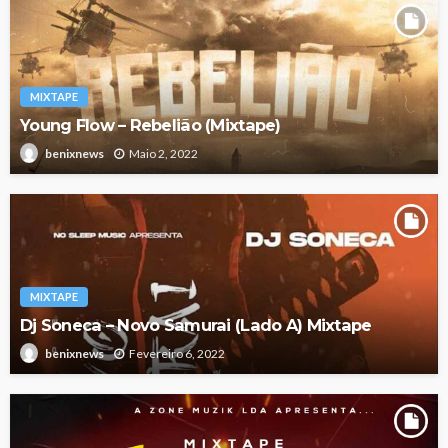
MIXTAPE
Young Flow – Rebelião (Mixtape)
Maio 2, 2022
benixnews
MIXTAPE
Dj Soneca – Novo Samurai (Lado A) Mixtape
Fevereiro 6, 2022
benixnews