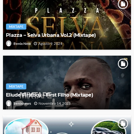
MIXTAPE
Plazza – Selva Urbana Vol.2 (Mixtape)
Agosto 9, 2024
Benix New
MIXTAPE
Eliude Firstboy – First Filho (Mixtape)
Novembro 14, 2023
benixnews