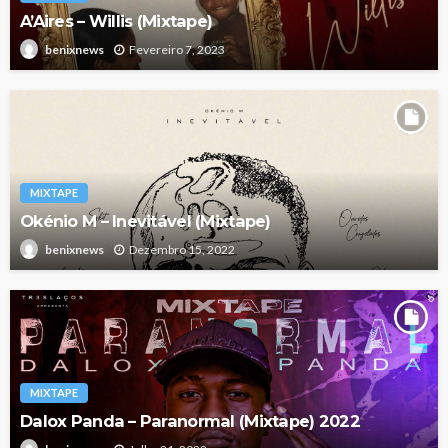
A’Aires – Willis (Mixtape)
Fevereiro 7, 2023
benixnews
MIXTAPE
Okénio M – Inevitável (Mixtape)
Dezembro 15, 2022
benixnews
MIXTAPE
Dalox Panda – Paranormal (Mixtape) 2022