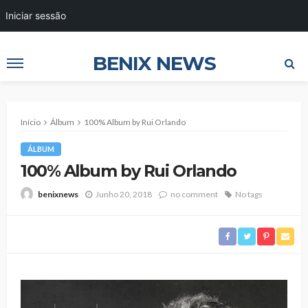
Iniciar sessão
BENIX NEWS
Início
Álbum
100% Album by Rui Orlando
ÁLBUM
100% Album by Rui Orlando
Junho 20, 2018
no comment
No tags
benixnews