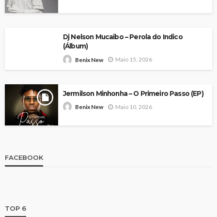
Dj Nelson Mucaibo – Perola do Indico
(Álbum)
Maio 15, 2026
Benix New
Jermilson Minhonha – O Primeiro Passo (EP)
Maio 10, 2026
Benix New
FACEBOOK
TOP 6