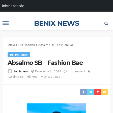
Iniciar sessão
BENIX NEWS
Início
Hip Hop/Rap
Absalmo SB – Fashion Bae
HIP HOP/RAP
Absalmo SB – Fashion Bae
Fevereiro 21, 2023
no comment
benixnews
Absalmo SB
Hip Hop
Músicas
Rap