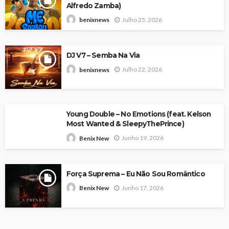
Alfredo Zamba)
Julho 25, 2026
benixnews
DJ V7 – Semba Na Via
Julho 22, 2026
benixnews
Young Double – No Emotions (feat. Kelson
Most Wanted & SleepyThePrince)
Junho 19, 2026
Benix New
Força Suprema – Eu Não Sou Romântico
Junho 17, 2026
Benix New