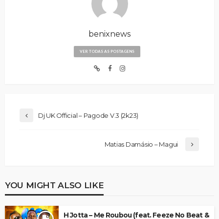
benixnews
VER TODAS AS POSTAGENS
Dj UK Official – Pagode V.3 (2k23)
Matias Damásio – Magui
YOU MIGHT ALSO LIKE
H Jotta – Me Roubou (feat. Feeze No Beat &