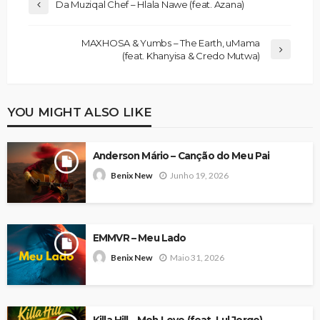
Da Muziqal Chef – Hlala Nawe (feat. Azana)
MAXHOSA & Yumbs – The Earth, uMama
(feat. Khanyisa & Credo Mutwa)
YOU MIGHT ALSO LIKE
Anderson Mário – Canção do Meu Pai
Junho 19, 2026
Benix New
EMMVR – Meu Lado
Maio 31, 2026
Benix New