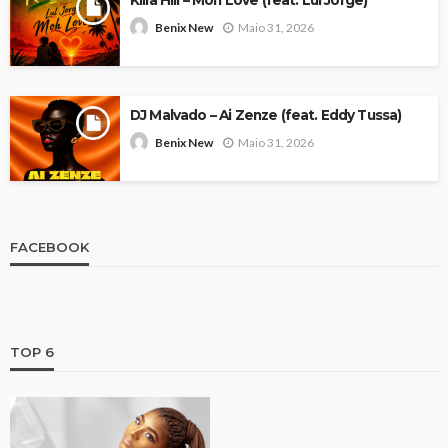
Killa Hill – Moh Love (feat. Lul Jorge)
Maio 31, 2026
Benix New
DJ Malvado – Ai Zenze (feat. Eddy Tussa)
Maio 31, 2026
Benix New
FACEBOOK
TOP 6