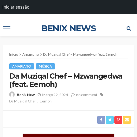
Iniciar sessão
BENIX NEWS
Início
Amapiano
Da Muziqal Chef – Mzwangedwa (feat. Eemoh)
AMAPIANO
MÚSICA
Da Muziqal Chef – Mzwangedwa
(feat. Eemoh)
Março 22, 2024
no comment
Benix New
Da Muziqal Chef
Eemoh