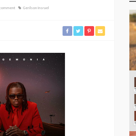
 comment
Gerilson Insrael