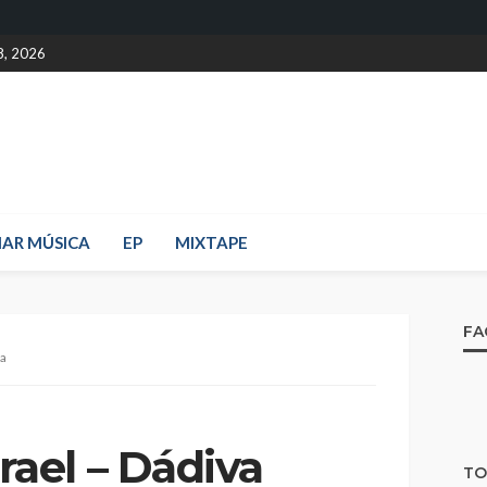
8, 2026
IAR MÚSICA
EP
MIXTAPE
FA
va
rael – Dádiva
TO