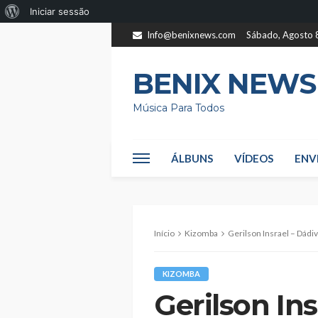
Sobre
Iniciar sessão
o
Info@benixnews.com
Sábado, Agosto 
WordPress
BENIX NEWS
Música Para Todos
ÁLBUNS
VÍDEOS
ENV
Início
Kizomba
Gerilson Insrael – Dádi
KIZOMBA
Gerilson Ins