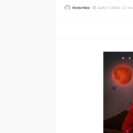
Benix New
Junho 7, 2024
no