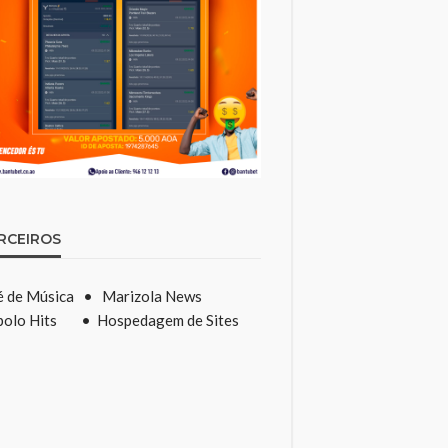
RCEIROS
é de Música
•
Marizola News
olo Hits
•
Hospedagem de Sites