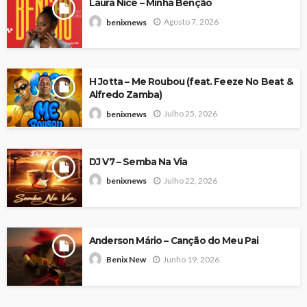
Laura Nice – Minha Bênção
Agosto 7, 2026
benixnews
H Jotta – Me Roubou (feat. Feeze No Beat &
Alfredo Zamba)
Julho 25, 2026
benixnews
DJ V7 – Semba Na Via
Julho 22, 2026
benixnews
Anderson Mário – Canção do Meu Pai
Junho 19, 2026
Benix New