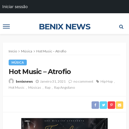
Iniciar sessão
BENIX NEWS
Início
Música
Hot Music – Atrofio
MÚSICA
Hot Music – Atrofio
Janeiro 31, 2021
no comment
Hip Hop
benixnews
Hot Music
Músicas
Rap
Rap Angolano