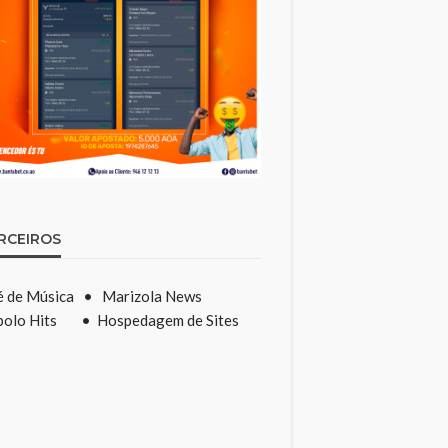
RCEIROS
é de Música
•
Marizola News
olo Hits
•
Hospedagem de Sites