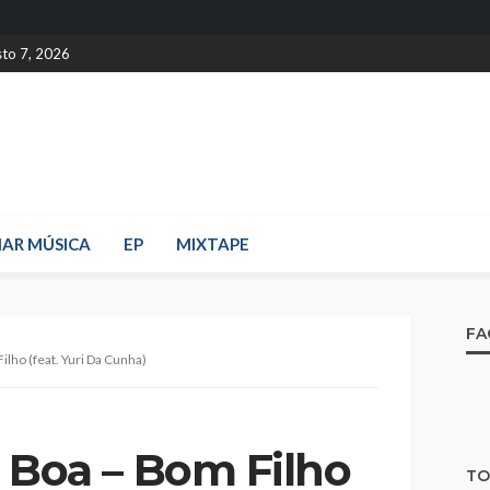
sto 7, 2026
IAR MÚSICA
EP
MIXTAPE
FA
lho (feat. Yuri Da Cunha)
 Boa – Bom Filho
TO