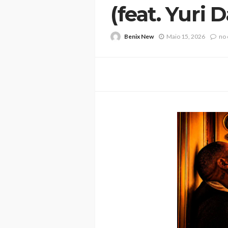
(feat. Yuri 
Benix New
Maio 15, 2026
no