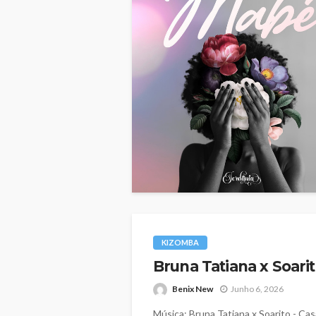
KIZOMBA
Bruna Tatiana x Soari
Benix New
Junho 6, 2026
Música: Bruna Tatiana x Soarito - 