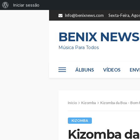
Sobre
Iniciar sessão
o
Info@benixnews.com
Sexta-Feira, Ago
WordPress
BENIX NEWS
Música Para Todos
ÁLBUNS
VÍDEOS
ENV
Início
Kizomba
Kizomba da Boa – Bom Fi
KIZOMBA
Kizomba da