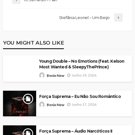
Stefânia Leonel – Um Beijo
YOU MIGHT ALSO LIKE
Young Double – No Emotions (feat. Kelson
Most Wanted & SleepyThePrince)
Junho 19, 2026
Benix New
Força Suprema – Eu Não Sou Romântico
Junho 17, 2026
Benix New
Força Suprema – Áudio Narcóticos II