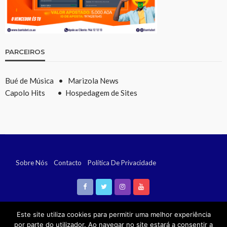
PARCEIROS
Bué de Música
•
Marizola News
Capolo Hits
•
Hospedagem de Sites
Sobre Nós
Contacto
Política De Privacidade
Remoção De Conteúdo (DMCA)
Este site utiliza cookies para permitir uma melhor experiência
por parte do utilizador. Ao navegar no site estará a consentir a
Copyright 2023
• Benix News •
Todos Direitos Reservados